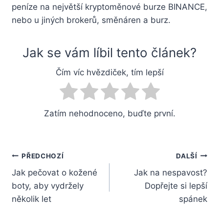
peníze na největší kryptoměnové burze BINANCE,
nebo u jiných brokerů, směnáren a burz.
Jak se vám líbil tento článek?
Čím víc hvězdiček, tím lepší
Zatím nehodnoceno, buďte první.
Navigace
PŘEDCHOZÍ
DALŠÍ
Jak pečovat o kožené
Jak na nespavost?
pro
boty, aby vydržely
Dopřejte si lepší
příspěvek
několik let
spánek