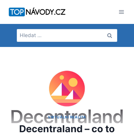
Přeskočit
na
obsah
Vyhledávání
VIRTUÁLNÍ REALITA
Decentraland – co to