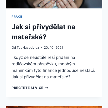
PRÁCE
Jak si přivydělat na
mateřské?
Od
TopNávody.cz
20. 10. 2021
I když se neustále řeší přidání na
rodičovském příspěvku, mnohým
maminkám tyto finance jednoduše nestačí.
Jak si přivydělat na mateřské?
JAK
PŘEČTĚTE SI VÍCE
SI
PŘIVYDĚLAT
NA
MATEŘSKÉ?