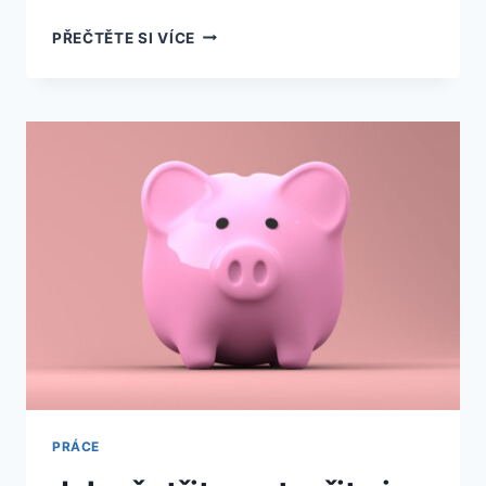
JAK
PŘEČTĚTE SI VÍCE
NAJÍT
INFORMACE
O
FIRMĚ?
PRÁCE