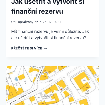
Jak ušetřit a vytvořit si
finanční rezervu
Od
TopNávody.cz
25. 12. 2021
Mít finanční rezervu je velmi důležité. Jak
ale ušetřit a vytvořit si finanční rezervu?
JAK
PŘEČTĚTE SI VÍCE
UŠETŘIT
A
VYTVOŘIT
SI
FINANČNÍ
REZERVU