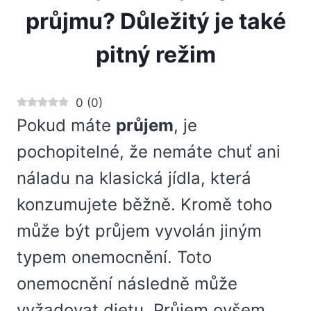
průjmu? Důležitý je také
pitný režim
0
(
0
)
Pokud máte
průjem
, je
pochopitelné, že nemáte chuť ani
náladu na klasická jídla, která
konzumujete běžně. Kromě toho
může být průjem vyvolán jiným
typem onemocnění. Toto
onemocnění následně může
vyžadovat dietu. Průjem ovšem