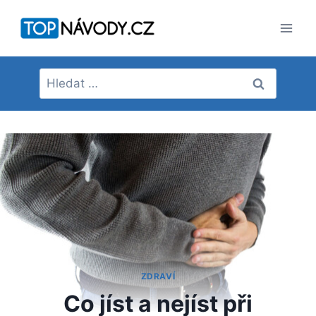
Přeskočit
na
obsah
Vyhledávání
ZDRAVÍ
Co jíst a nejíst při