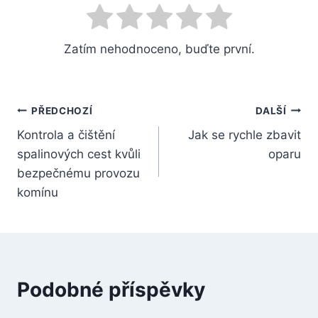
Zatím nehodnoceno, buďte první.
Navigace
PŘEDCHOZÍ
DALŠÍ
Kontrola a čištění
Jak se rychle zbavit
pro
spalinových cest kvůli
oparu
příspěvek
bezpečnému provozu
komínu
Podobné příspěvky