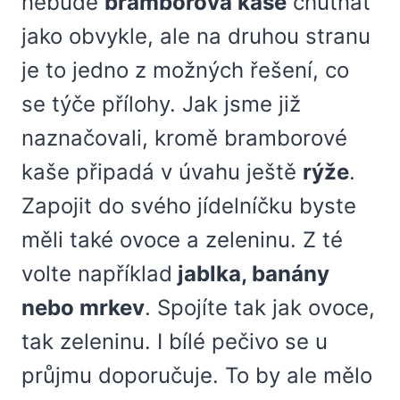
nebude
bramborová kaše
chutnat
jako obvykle, ale na druhou stranu
je to jedno z možných řešení, co
se týče přílohy. Jak jsme již
naznačovali, kromě bramborové
kaše připadá v úvahu ještě
rýže
.
Zapojit do svého jídelníčku byste
měli také ovoce a zeleninu. Z té
volte například
jablka, banány
nebo mrkev
. Spojíte tak jak ovoce,
tak zeleninu. I bílé pečivo se u
průjmu doporučuje. To by ale mělo