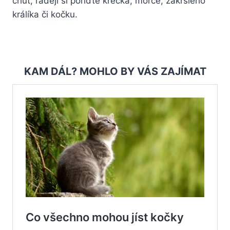
chuť, raději si pořiďte křečka, morče, zakrslého
králíka či kočku.
KAM DÁL? MOHLO BY VÁS ZAJÍMAT