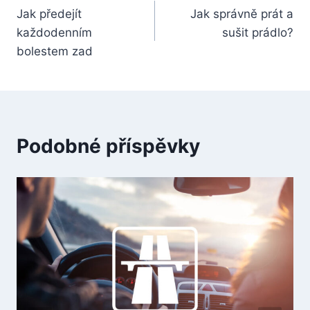
Jak předejít
Jak správně prát a
pro
každodenním
sušit prádlo?
příspěvek
bolestem zad
Podobné příspěvky