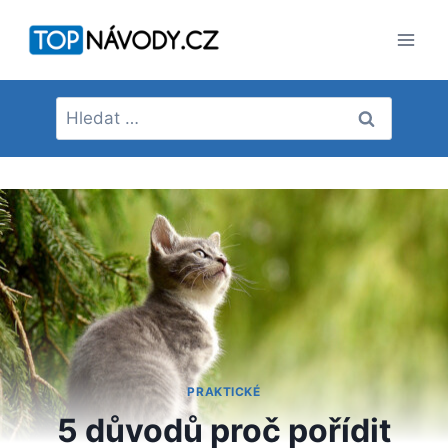
Přeskočit
na
obsah
Vyhledávání
PRAKTICKÉ
5 důvodů proč pořídit