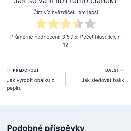
Jak se vám líbil tento článek?
Čím víc hvězdiček, tím lepší
Průměrné hodnocení:
3.5
/ 5. Počet hlasujících:
12
Navigace
PŘEDCHOZÍ
DALŠÍ
Jak vyrobit obálku z
Jak sledovat balík
pro
papíru
příspěvek
Podobné příspěvky