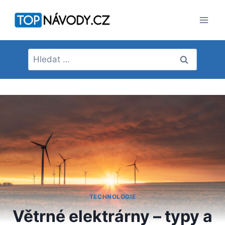
Přeskočit
na
obsah
Vyhledávání
TECHNOLOGIE
Větrné elektrárny – typy a